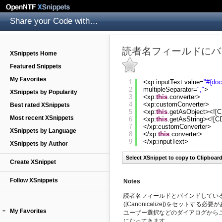
Share your Code with others
読者名フィールドにバ
XSnippets Home
Featured Snippets
My Favorites
1
<xp:inputText value=
"#{do
2
multipleSeparator=
","
>
XSnippets by Popularity
3
<xp:
this
.converter>
4
<xp:customConverter>
Best rated XSnippets
5
<xp:
this
.getAsObject><![
Most recent XSnippets
6
<xp:
this
.getAsString><![C
7
</xp:customConverter>
XSnippets by Language
8
</xp:
this
.converter>
9
</xp:inputText>
XSnippets by Author
Select XSnippet to copy to Clipboar
Create XSnippet
Follow XSnippets
Notes
読者名フィールドとバインドしてい
([Canonicalize])をセットする必
My Favorites
ユーザー選択などのダイアログからこの
になってきます。