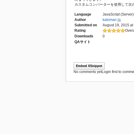
カスタムコンバーターを使用して次
Language
JavaScript (Server)
Author
katoman
Submitted on
August 19, 2015 at
Rating
Overa
Downloads
0
QAサイト
Embed XSnippet
No comments yet
Login first to commen