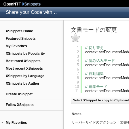
Share your Code with others
文書モードの変更
XSnippets Home
Featured Snippets
My Favorites
1
// 切り替え
2
context.setDocumentMod
XSnippets by Popularity
3
4
// 読み込みモード
Best rated XSnippets
5
context.setDocumentMod
Most recent XSnippets
6
7
// 自動編集
XSnippets by Language
8
context.setDocumentMod
9
XSnippets by Author
10
// 編集モード
11
context.setDocumentMod
Create XSnippet
Select XSnippet to copy to Clipboar
Follow XSnippets
Notes
サーバーサイドのアクション「文書
My Favorites