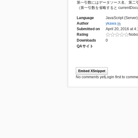
第一引数にはデータソース名、第二引数には変更モー
（第一引数を省略すると currentDo
Language
JavaScript (Server)
Author
ykawa
Submitted on
April 20, 2016 at 4
Rating
Nobod
Downloads
0
QAサイト
Embed XSnippet
No comments yet
Login first to commen